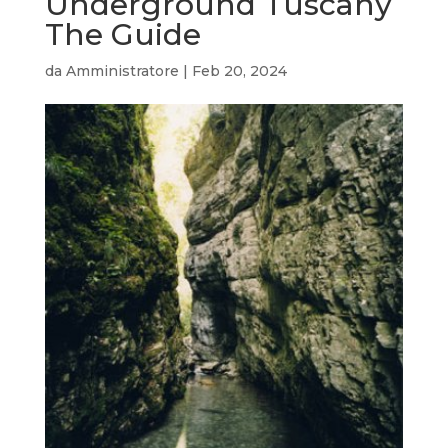
Underground Tuscany
The Guide
da
Amministratore
|
Feb 20, 2024