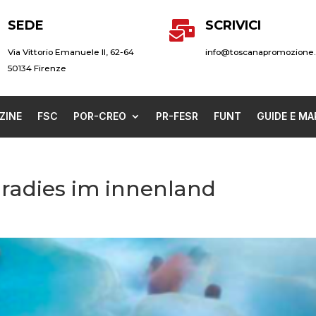
SEDE
SCRIVICI

Via Vittorio Emanuele II, 62-64
info@toscanapromozione.
50134 Firenze
ZINE
FSC
POR-CREO
PR-FESR
FUNT
GUIDE E MA
adies im innenland