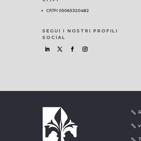
CF/PI 05065320482
SEGUI I NOSTRI PROFILI
SOCIAL
R
v
T