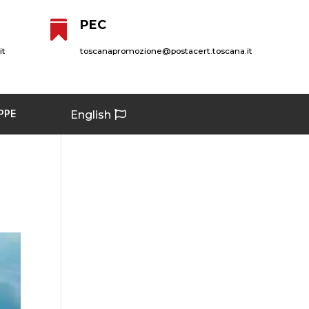
PEC

it
toscanapromozione@postacert.toscana.it
PPE
English