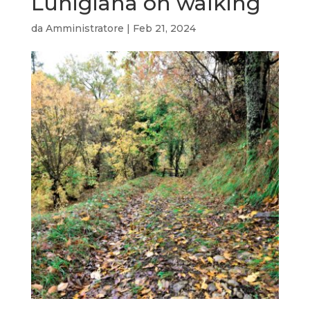
Lunigiana on walking
da
Amministratore
|
Feb 21, 2024