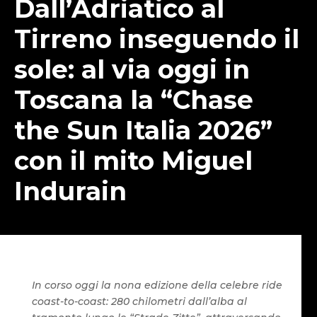
Dall’Adriatico al
Tirreno inseguendo il
sole: al via oggi in
Toscana la “Chase
the Sun Italia 2026”
con il mito Miguel
Indurain
In corso oggi la nona edizione della celebre ride
coast-to-coast: 280 chilometri dall’alba al