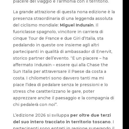
piacere del viaggio e l’armonia con il territorio.
La grande attrazione di questa nona edizione è la
presenza straordinaria di una leggenda assoluta
del ciclismo mondiale:
Miguel Indurain
. Il
fuoriclasse spagnolo, vincitore in carriera di
cinque Tour de France e due Giri d’Italia, sta
pedalando in queste ore insieme agli altri
partecipanti in qualità di ambassador di Enervit,
storico partner dell’evento. “Ė un piacere – ha
affermato Indurain – essere qui alla Chase the
Sun Italia per attraversare il Paese da costa a
costa. I chilometri sono davvero tanti ma mi
piace l’idea di pedalare senza le pressioni e lo
stress che caratterizzano le gare, poter
apprezzare anche il paesaggio e la compagnia di
chi pedalerà con noi”.
L’edizione 2026 si sviluppa
per oltre due terzi
del suo intero tracciato in territorio toscano
. I
partecipanti sono entrati in regione superando il