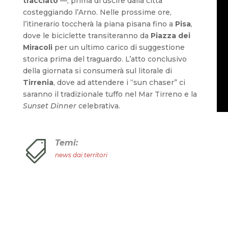
tracciato
—, prima di uscire dalla città
costeggiando l’Arno. Nelle prossime ore,
l’itinerario toccherà la piana pisana fino a
Pisa
,
dove le biciclette transiteranno da
Piazza dei
Miracoli
per un ultimo carico di suggestione
storica prima del traguardo. L’atto conclusivo
della giornata si consumerà sul litorale di
Tirrenia
, dove ad attendere i “sun chaser” ci
saranno il tradizionale tuffo nel Mar Tirreno e la
Sunset Dinner
celebrativa.
Temi:

news dai territori