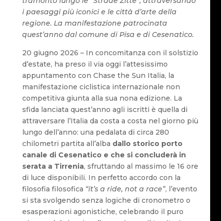
tramonto lungo le “Strade Zitte”, attraversando
i paesaggi più iconici e le città d’arte della
regione. La manifestazione patrocinata
quest’anno dal comune di Pisa e di Cesenatico.
20 giugno 2026 – In concomitanza con il solstizio
d’estate, ha preso il via oggi l’attesissimo
appuntamento con Chase the Sun Italia, la
manifestazione ciclistica internazionale non
competitiva giunta alla sua nona edizione. La
sfida lanciata quest’anno agli iscritti è quella di
attraversare l’Italia da costa a costa nel giorno più
lungo dell’anno: una pedalata di circa 280
chilometri partita all’alba
dallo storico porto
canale di Cesenatico e che si concluderà in
serata a Tirrenia
, sfruttando al massimo le 16 ore
di luce disponibili. In perfetto accordo con la
filosofia filosofica
“it’s a ride, not a race”
, l’evento
si sta svolgendo senza logiche di cronometro o
esasperazioni agonistiche, celebrando il puro