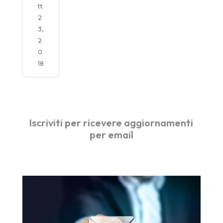
titari
tt
a
2
3,
2
0
18
Iscriviti per ricevere aggiornamenti
per email