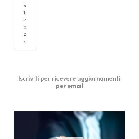
per
la
b
pro
mozi
1,
one
2
turis
tica
0
2
4
Iscriviti per ricevere aggiornamenti
per email