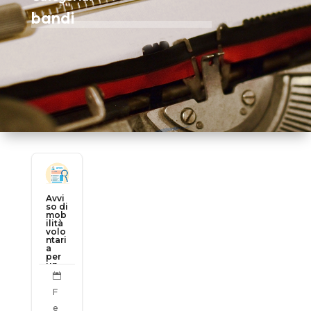
bandi
Avvi
so di
mob
ilità
volo
ntari
a
per
un
post

o di
Funz
F
iona
rio
e