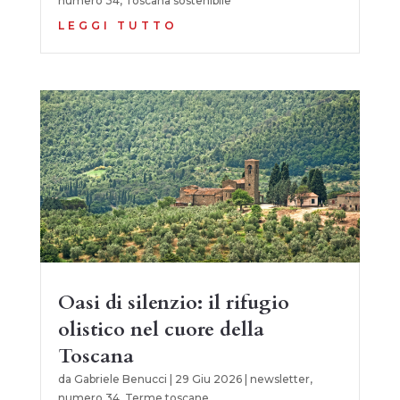
numero 34
,
Toscana sostenibile
LEGGI TUTTO
Oasi di silenzio: il rifugio
olistico nel cuore della
Toscana
da
Gabriele Benucci
|
29 Giu 2026
|
newsletter
,
numero 34
,
Terme toscane