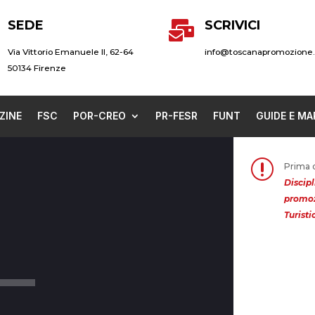
SEDE
SCRIVICI

Via Vittorio Emanuele II, 62-64
info@toscanapromozione.
50134 Firenze
ZINE
FSC
POR-CREO
PR-FESR
FUNT
GUIDE E MA
r
Prima d
Discipl
promoz
Turisti