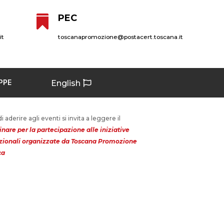
PEC

it
toscanapromozione@postacert.toscana.it
PPE
English
i aderire agli eventi si invita a leggere il
inare per la partecipazione alle iniziative
ionali organizzate da Toscana Promozione
ca