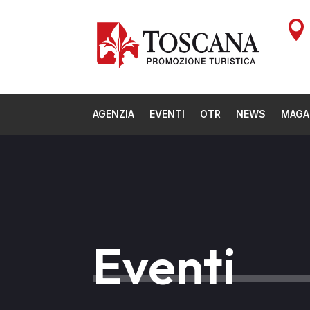

AGENZIA
EVENTI
OTR
NEWS
MAGA
Eventi