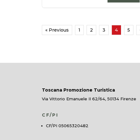
« Previous
1
2
3
4
5
Toscana Promozione Turistica
Via Vittorio Emanuele II 62/64, 50134 Firenze
CF/PI
CF/PI 05065320482