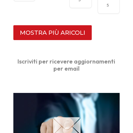
Cret
ata
e
fond
5
Sene
azio
si
ne
nuo
LEM
ve
realt
à e
nuo
MOSTRA PIÙ ARICOLI
ve
espe
rienz
e
Iscriviti per ricevere aggiornamenti
per email